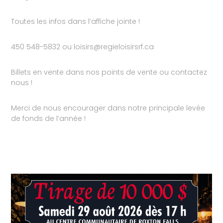
Toutes les infos dans l’affiche jointe !
450 548-5832 ou loisirs@regieloisirsrf.ca
Billets en vente dans nos points de vente ou contactez
nous !
Merci de nous encourager dans notre principale levée
de fonds de l’année !